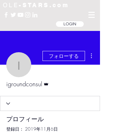
OLE
-STARS.com
LOGIN
その他
フォローする
igroundconsul
管理者
igroundconsul
プロフィール
登録日： 2019年11月6日