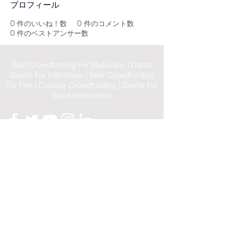
プロフィール
0
件のいいね！数
0
件のコメント数
0
件のベストアンサー数
Best Crowdfunding For Musicians | Dance
Grants For Individuals | Best Crowdfunding
For Film | Cosplay Crowdfunding | Grants For
Band Instruments
Privacy Policy
OLE
-STARS
2019-02-20
© 2023 by OLE-STARS.
ViaLife Pte
で
自信
を
持って
作成された
Home
|
Sitemap