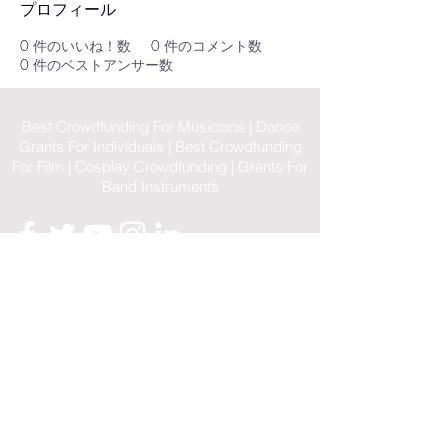
プロフィール
0
件のいいね！数
0
件のコメント数
0
件のベストアンサー数
Best Crowdfunding For Musicians | Dance
Grants For Individuals | Best Crowdfunding
For Film | Cosplay Crowdfunding | Grants For
Band Instruments
Privacy Policy
OLE
-STARS
2019-02-20
© 2023 by OLE-STARS.
ViaLife Pte
で
自信
を
持って
作成された
Home
|
Sitemap