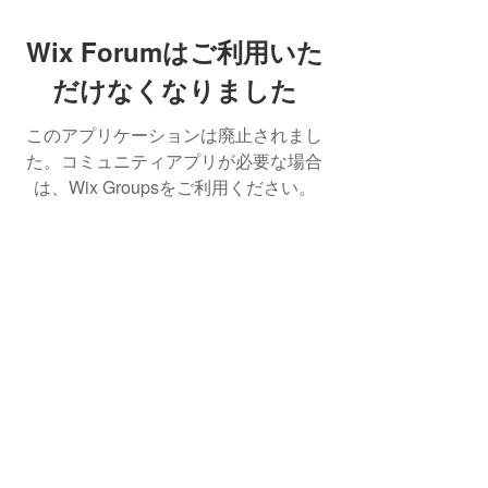
Wix Forumはご利用いた
だけなくなりました
このアプリケーションは廃止されまし
た。コミュニティアプリが必要な場合
は、Wix Groupsをご利用ください。
Best Crowdfunding For Musicians | Dance
Grants For Individuals | Best Crowdfunding
For Film | Cosplay Crowdfunding | Grants For
Band Instruments
Privacy Policy
OLE
-STARS
2019-02-20