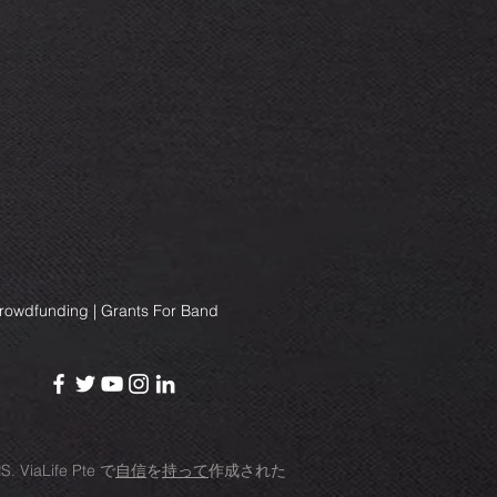
Crowdfunding | Grants For Band
RS.
ViaLife Pte
で
自信
を
持って
作成された