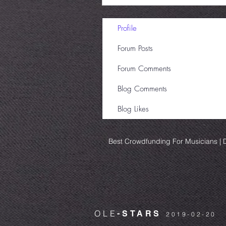
Profile
Forum Posts
Forum Comments
Blog Comments
Blog Likes
Best Crowdfunding For Musicians | D
OLE
-STARS
2019-02-20