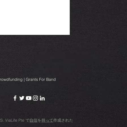
Crowdfunding | Grants For Band
RS.
ViaLife Pte
で
自信
を
持って
作成された