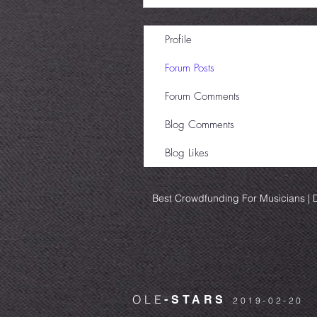
Profile
Forum Posts
Forum Comments
Blog Comments
Blog Likes
Best Crowdfunding For Musicians | D
OLE
-STARS
2019-02-20