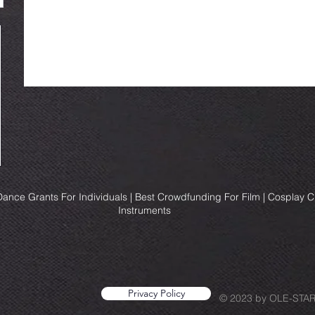
ance Grants For Individuals | Best Crowdfunding For Film | Cosplay 
Instruments
Privacy Policy
© 2023 by OLE-STA