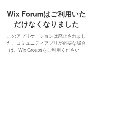
Wix Forumはご利用いた
だけなくなりました
このアプリケーションは廃止されまし
た。コミュニティアプリが必要な場合
は、Wix Groupsをご利用ください。
Best Crowdfunding For Musicians | Dance
Grants For Individuals | Best Crowdfunding
For Film | Cosplay Crowdfunding | Grants For
Band Instruments
Privacy Policy
OLE
-STARS
2019-02-20