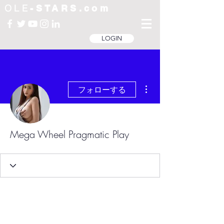
OLE
-STARS.com
LOGIN
その他
フォローする
Mega Wheel Pragmatic Play