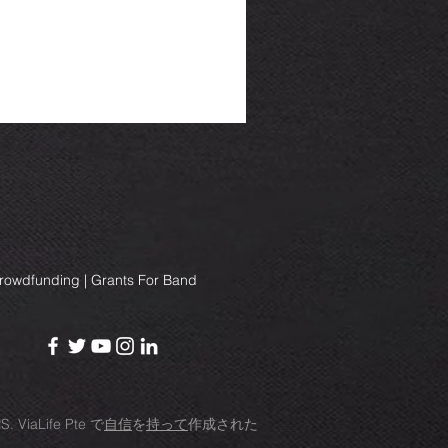
Crowdfunding | Grants For Band
RS.
ViaLife Pte
で
自信
を
持って
作成された