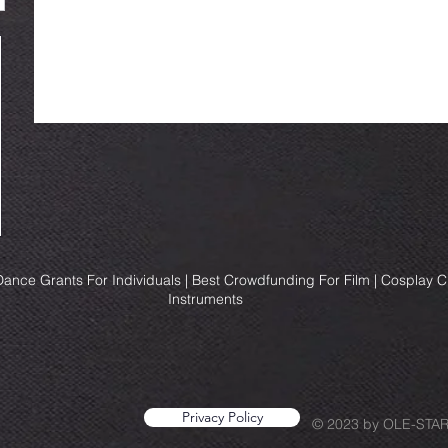
ance Grants For Individuals | Best Crowdfunding For Film | Cosplay 
Instruments
Privacy Policy
© 2023 by OLE-STA