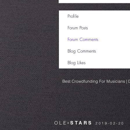
Profile
Forum Posts
Forum Comments
Blog Comments
Blog Likes
Best Crowdfunding For Musicians | D
OLE
-STARS
2019-02-20