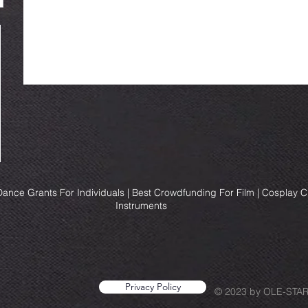
ance Grants For Individuals | Best Crowdfunding For Film | Cosplay 
Instruments
Privacy Policy
© 2023 by OLE-STA