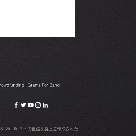
Crowdfunding | Grants For Band
RS.
ViaLife Pte
で
自信
を
持って
作成された