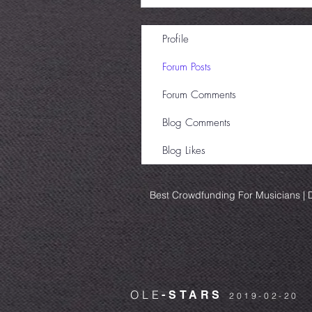
Profile
Forum Posts
Forum Comments
Blog Comments
Blog Likes
Best Crowdfunding For Musicians | D
OLE
-STARS
2019-02-20