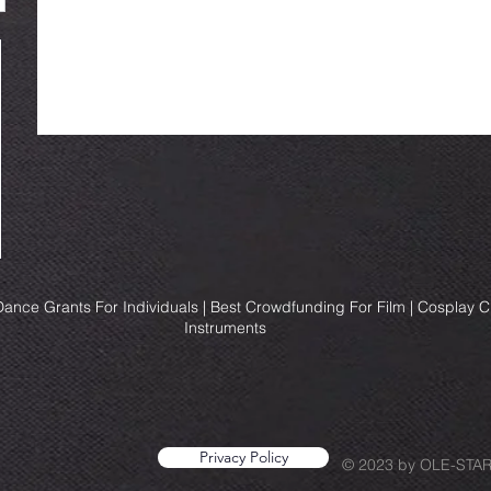
ance Grants For Individuals | Best Crowdfunding For Film | Cosplay 
Instruments
Privacy Policy
© 2023 by OLE-STA