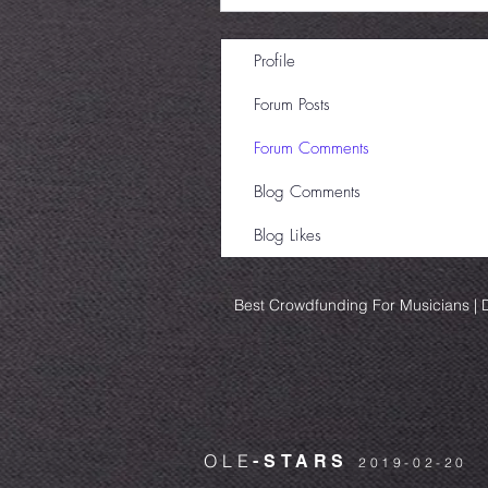
Profile
Forum Posts
Forum Comments
Blog Comments
Blog Likes
Best Crowdfunding For Musicians | D
OLE
-STARS
2019-02-20