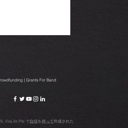
Crowdfunding | Grants For Band
RS.
ViaLife Pte
で
自信
を
持って
作成された